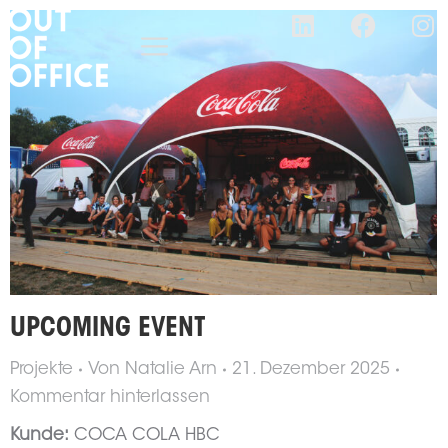
UPCOMING EVENT
Projekte
Von
Natalie Arn
21. Dezember 2025
Kommentar hinterlassen
Kunde:
COCA COLA HBC