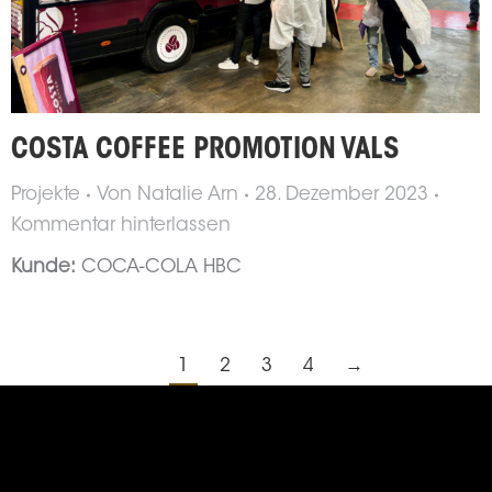
COSTA COFFEE PROMOTION VALS
Projekte
Von
Natalie Arn
28. Dezember 2023
Kommentar hinterlassen
Kunde:
COCA-COLA HBC
1
2
3
4
→