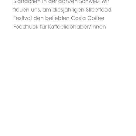
Standorten in der ganzen Schweiz. Wir
freuen uns, am diesjährigen Streetfood
Festival den beliebten Costa Coffee
Foodtruck für Kaffeeliebhaber/innen
bereitzustellen. Lass dich vom herzhaften
Kaffeeduft verwöhnen. Alle Daten und
Angaben zu den Ortschaften erhältst du
unter streetfood-festivals.ch