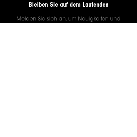
Bleiben Sie auf dem Laufenden
Melden Sie sich an, um Neuigkeiten und
Aktualisierungen von Out of Office direkt in
Ihrem Posteingang zu erhalten.
JETZT ANMELDEN
© 2024
OUT OF OFFICE GMBH
. ALL RIGHTS
RESERVED.
PRIVACY POLICY