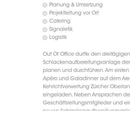
Planung & Umsetzung
Projektleitung vor Ort
Catering
Signaletik
Logistik
Out Of Office durfte den dreitägigen
Schlackenaufbereitungsanlage der
planen und durchführen. Am ersten
Apéro und Galadinner auf dem Are
Kehrichtverwertung Zürcher Oberlan
eingeladen. Neben Ansprachen de
Geschäftsleitungsmitglieder und ei
neuen Schlackenaufbereitungsanl
auch auf eine Tour durch den Wind
Motorsport AG eingeladen. Am zweit