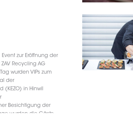
 Event zur Eröffnung der
 ZAV Recycling AG
 Tag wurden VIPs zum
al der
d (KEZO) in Hinwil
r
ner Besichtigung der
age wurden die Gäste
kanal der Sauber
en Tag stand die